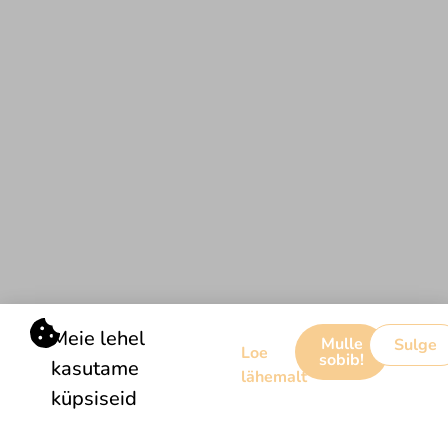
Müügitingimused
Any Solution OÜ, 2023
Meie lehel
Mulle
Sulge
Loe
sobib!
kasutame
lähemalt
küpsiseid