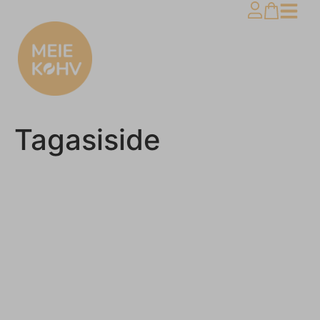
Tagasiside
Minu konto
Privaatsuspoliitika